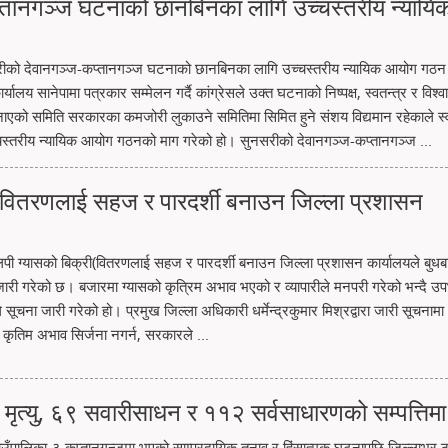
कप्तानगञ्ज घटनाको छानबिनका लागि उच्चस्तरीय न्यायि
नसरीको देवानगञ्ज-कप्तानगञ्ज घटनाको छानबिनका लागि उच्चस्तरीय न्यायिक आयोग गठन 
र्यालय सानेपामा पत्रकार सम्मेलन गर्दै कांग्रेसले उक्त घटनाको निष्पक्ष, स्वतन्त्र र विश्व
ाएको समिति सरकारका कमजोरी लुकाउने समितिमा सिमित हुने संशय विद्यमान रहेकाले स्व
उच्चस्तरीय न्यायिक आयोग गठनको माग गरेको हो। सुनसरीको देवानगञ्ज-कप्तानगञ्ज ...
ी(वितरणलाई सहज र पारदर्शी बनाउन जिल्ला प्रशासन
लपी ग्यासको बिक्री(वितरणलाई सहज र पारदर्शी बनाउन जिल्ला प्रशासन कार्यालयले बुधब
ना जारी गरेको छ। बजारमा ग्यासको कृत्रिम अभाव भएको र व्यापारीले मनपरी गरेको भन्दै उप
सूचना जारी गरेको हो। प्रमुख जिल्ला अधिकारी धर्मेन्द्रकुमार मिश्रद्वारा जारी सूचनामा
कृतिम अभाव सिर्जना नगर्न, सरकारले ...
त्यु, ६९ सवारीसाधन र ११२ सर्वसाधारणको सम्पत्तिमा 
ाउँपालिका-३ कप्तानगन्जमा भएको साम्प्रदायिक तनाव र हिंसात्मक घटनापछि जिल्लाभर ठ