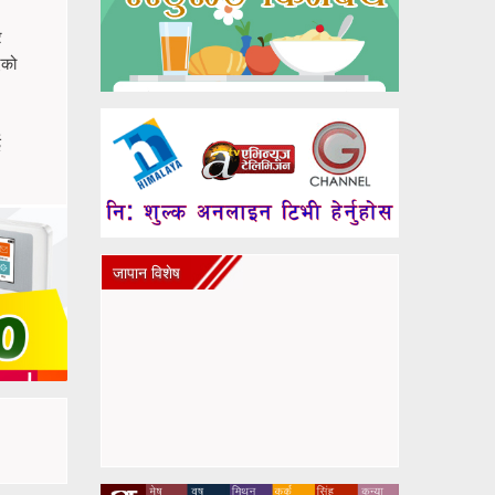
र
एको
ई
जापान विशेष