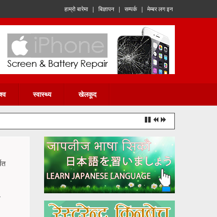
हाम्रो बारेमा
|
बिज्ञापन
|
सम्पर्क
|
मेम्बर लग इन
श्व
स्वास्थ्य
खेलकूद
मत
े