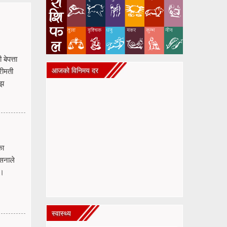
बेपत्ता
आजको विनिमय दर
रीमती
ँझ
का
सिनाले
ए।
स्वास्थ्य