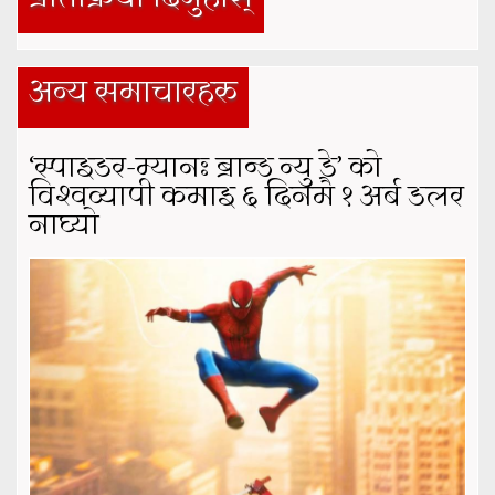
अन्य समाचारहरु
‘स्पाइडर-म्यानः ब्रान्ड न्यु डे’ को
विश्वव्यापी कमाइ ६ दिनमै १ अर्ब डलर
नाघ्यो