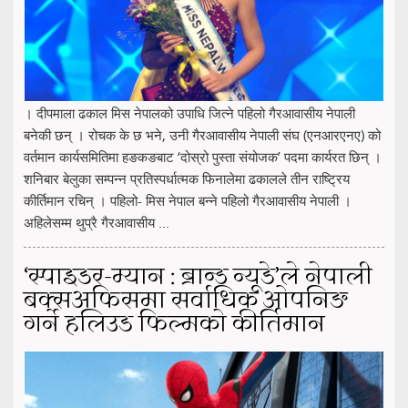
। दीपमाला ढकाल मिस नेपालको उपाधि जित्ने पहिलो गैरआवासीय नेपाली
बनेकी छन् । रोचक के छ भने, उनी गैरआवासीय नेपाली संघ (एनआरएनए) को
वर्तमान कार्यसमितिमा हङकङबाट ‘दोस्रो पुस्ता संयोजक’ पदमा कार्यरत छिन् ।
शनिबार बेलुका सम्पन्न प्रतिस्पर्धात्मक फिनालेमा ढकालले तीन राष्ट्रिय
कीर्तिमान रचिन् । पहिलो- मिस नेपाल बन्ने पहिलो गैरआवासीय नेपाली ।
अहिलेसम्म थुप्रै गैरआवासीय ...
‘स्पाइडर-म्यान : ब्रान्ड न्यूडे’ले नेपाली
बक्सअफिसमा सर्वाधिक ओपनिङ
गर्ने हलिउड फिल्मको कीर्तिमान