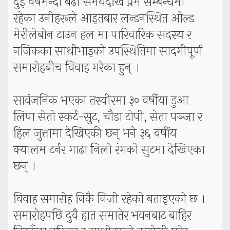
दुई वर्षभन्दा बढी समयदेखि प्रेम सम्बन्धमा
रहेका उनीहरूले आइतबार लन्डनस्थित ओल्ड
मेरीलेबोन टाउन हल मा पारिवारिक सदस्य र
नजिकका साथीभाइको उपस्थितिमा सादगीपूर्ण
समारोहबीच विवाह गरेका हुन् ।
सार्वजनिक भएका तस्वीरमा ३० वर्षीया डुआ
लिपा सेतो स्कर्ट-सुट, चौडा टोपी, सेता पञ्जा र
हिल जुत्तामा देखिएकी छन् भने ३६ वर्षीय
क्यालम टर्नर गाढा निलो रंगको सुटमा देखिएका
छन् ।
विवाह समारोह निकै निजी रहेको बताइएको छ ।
समारोहपछि दुवै हात समातेर भवनबाट बाहिर