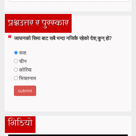
प्रश्नउत्तर र पुरस्कार
जापानको सिमा बाट सबै भन्दा नजिकै रहेको देश् कुन् हो?
रूस
चीन
कोरिया
भियतनाम
भिडियो