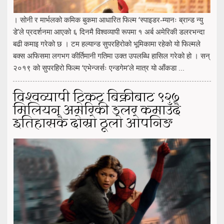
। सोनी र मार्भलको कमिक बुकमा आधारित फिल्म ‘स्पाइडर-म्यानः ब्रान्ड न्यु
डे’ले प्रदर्शनमा आएको ६ दिनमै विश्वव्यापी रूपमा १ अर्ब अमेरिकी डलरभन्दा
बढी कमाइ गरेको छ । टम हल्यान्ड सुपरहिरोको भूमिकामा रहेको यो फिल्मले
बक्स अफिसमा लगभग कीर्तिमानी गतिमा उक्त उपलब्धि हासिल गरेको हो । सन्
२०१९ को सुपरहिरो फिल्म ‘एभेन्जर्सः एन्डगेम’ले मात्र यो आँकडा ...
विश्वव्यापी टिकट बिक्रीबाट ९२७
मिलियन अमेरिकी डलर कमाउँदै
इतिहासकै दोस्रो ठूलो ओपनिङ