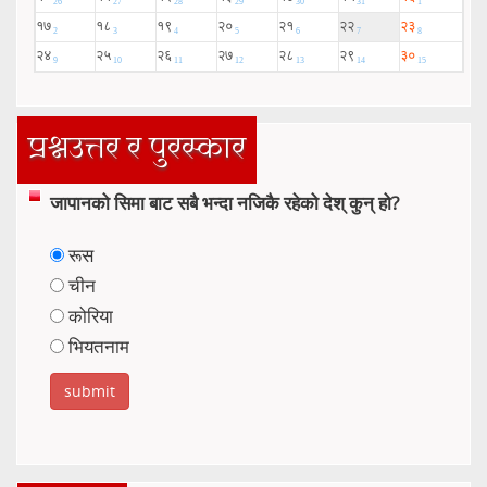
प्रश्नउत्तर र पुरस्कार
जापानको सिमा बाट सबै भन्दा नजिकै रहेको देश् कुन् हो?
रूस
चीन
कोरिया
भियतनाम