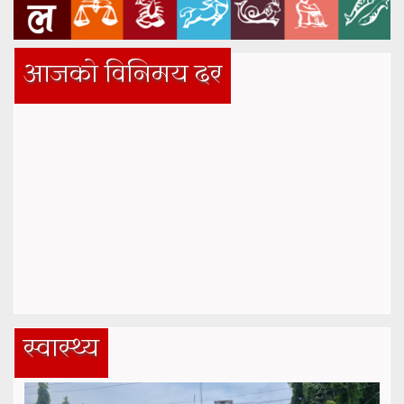
आजको विनिमय दर
स्वास्थ्य