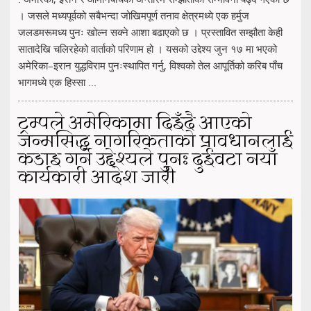
। जसले मध्यपूर्वको सबैभन्दा जोखिमपूर्ण तनाव क्षेत्रमध्ये एक हर्मुज
जलडमरूमध्य पुनः खोल्न सक्ने आशा बढाएको छ । प्रस्तावित सम्झौता केही
सातादेखि चलिरहेको वार्ताको परिणाम हो । यसको उद्देश्य जुन १७ मा भएको
अमेरिका–इरान युद्धविराम पुनःस्थापित गर्नु, विश्वको तेल आपूर्तिको करिब पाँच
भागमध्ये एक हिस्सा ...
ट्रम्पले अमेरिकामा दिइँदै आएको
जन्मसिद्ध नागरिकताको प्रावधानलाई
कडाइ गर्ने उद्देश्यले पुनः दुईवटा नयाँ
कार्यकारी आदेश जारी