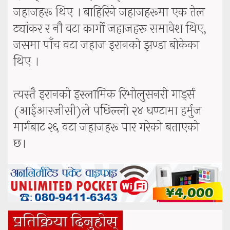
जहाजहरू थिए । बाहिरिने जहाजहरूमा एक तेल
ट्यांकर र नौ वटा कार्गो जहाजहरू समावेश थिए,
जसमा पाँच वटा जहाज इरानको झण्डा बोकेका
थिए ।
त्यस्तै इरानको इस्लामिक रिभोलुसनरी गार्ड्स
(आईआरजीसी)ले पछिल्लो २४ घण्टामा हर्मुज
मार्गबाट २६ वटा जहाजहरू पार गरेको बताएकाे
छ।
प्रतिक्रिया दिनुहोस्