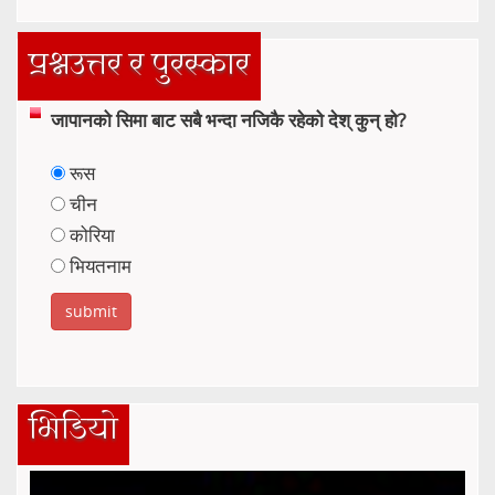
प्रश्नउत्तर र पुरस्कार
जापानको सिमा बाट सबै भन्दा नजिकै रहेको देश् कुन् हो?
रूस
चीन
कोरिया
भियतनाम
भिडियो