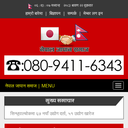
हाम्रो बारेमा
|
बिज्ञापन
|
सम्पर्क
|
मेम्बर लग इन
नेपाल जापान समाज | MENU
Toggl
navig
मुख्य समाचार
१२८ मेगावाट क्षमताको तमोर–मेवा जलविद्युत् आयोजनाको सुरुङ
निर्माण कार्य औपचारिक रूपमा सुरु