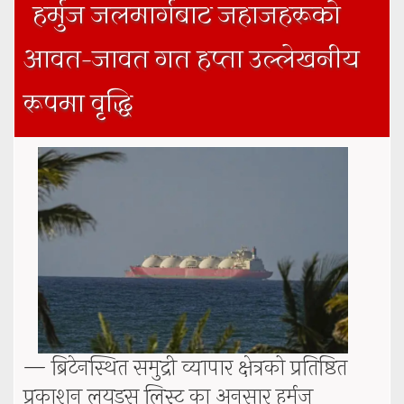
हर्मुज जलमार्गबाट जहाजहरूको
आवत–जावत गत हप्ता उल्लेखनीय
रूपमा वृद्धि
— ब्रिटेनस्थित समुद्री व्यापार क्षेत्रको प्रतिष्ठित
प्रकाशन लयड्स लिस्ट का अनुसार हर्मुज