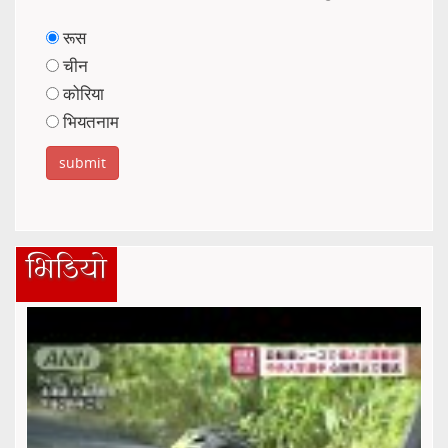
रूस
चीन
कोरिया
भियतनाम
भिडियो