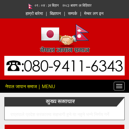
हाम्रो बारेमा
|
बिज्ञापन
|
सम्पर्क
|
मेम्बर लग इन
नेपाल जापान समाज | MENU
Toggl
navig
मुख्य समाचार
नेपाल राष्ट्र बैंकलाई केवल नियामक संस्थाका रूपमा नभई नेपालको
आर्थिक रूपान्तरणको सहयात्री र सहनिर्माताका रूपमा अघि बढ्नुपर्ने