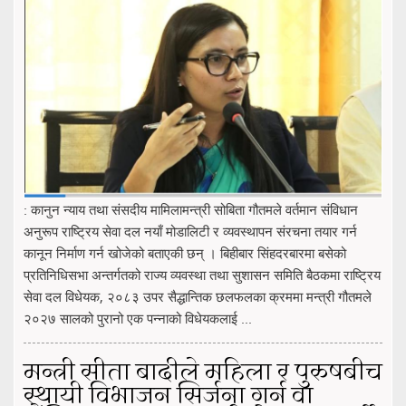
: कानुन न्याय तथा संसदीय मामिलामन्त्री सोबिता गौतमले वर्तमान संविधान
अनुरूप राष्ट्रिय सेवा दल नयाँ मोडालिटी र व्यवस्थापन संरचना तयार गर्न
कानून निर्माण गर्न खोजेको बताएकी छन् । बिहीबार सिंहदरबारमा बसेको
प्रतिनिधिसभा अन्तर्गतको राज्य व्यवस्था तथा सुशासन समिति बैठकमा राष्ट्रिय
सेवा दल विधेयक, २०८३ उपर सैद्धान्तिक छलफलका क्रममा मन्त्री गौतमले
२०२७ सालको पुरानो एक पन्नाको विधेयकलाई ...
मन्त्री सीता बादीले महिला र पुरुषबीच
स्थायी विभाजन सिर्जना गर्न वा