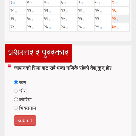
प्रश्नउत्तर र पुरस्कार
जापानको सिमा बाट सबै भन्दा नजिकै रहेको देश् कुन् हो?
रूस
चीन
कोरिया
भियतनाम