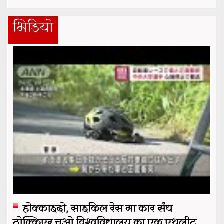
भिडियो
होक्काइदो, साइकिल रेस मा कार संघ
ठोक्किएर चुओ विश्वविद्यालय का एक एथलीट