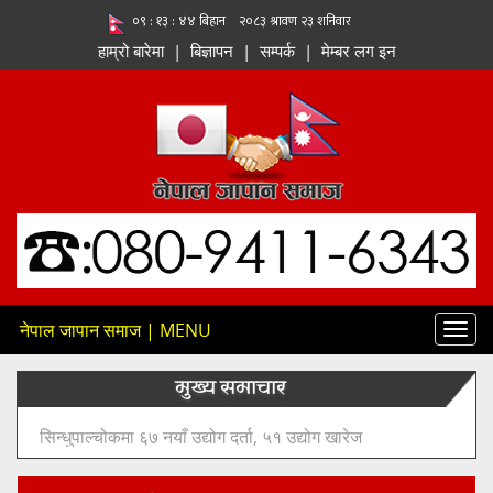
हाम्रो बारेमा
|
बिज्ञापन
|
सम्पर्क
|
मेम्बर लग इन
नेपाल जापान समाज | MENU
Toggl
navig
मुख्य समाचार
१२८ मेगावाट क्षमताको तमोर–मेवा जलविद्युत् आयोजनाको सुरुङ
निर्माण कार्य औपचारिक रूपमा सुरु