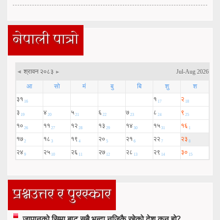
नेपाली पात्रो
प्रश्नउत्तर र पुरस्कार
जापानको सिमा बाट सबै भन्दा नजिकै रहेको देश् कुन् हो?