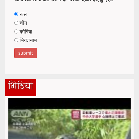
रूस
चीन
कोरिया
भियतनाम
भिडियो