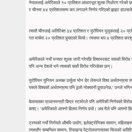
नेपाललाई अमेरिकाले १० प्रतिशत आधारभूत शुल्क निर्धारण गरेको छ
र चीनमा ४४ प्रतिशतसम्म कर लगाउने निर्णय गरिएको ह्वाइट हाउस
त्यस्तै चीनलाई अतिरिक्त ३४ प्रतिशत र युरोपियन मुलुकलाई २०
गत मार्चमा २० प्रतिशत पुर्‍याएको थियो। त्यसमा थप ४ प्रतिशत करश
अमेरिकाले नयाँ भन्सार शुल्क जारी गरेपछि विश्वभरबाट यसको विरोध भइ
पनि अन्य देशले भने त्यसको चर्को विरोध गरिरहेका छन्।
युरोपियन युनियन अध्यक्ष उर्सुला भोन डेर लेयनले विश्व अर्थतन्त्रमा
यसले विश्वको अर्थतन्त्रमा पनि ठूलो नोक्सानी पुर्‍याउनेछ,' उनले भन
बेलायतका प्रधानमन्त्री किएर स्टार्मरले पनि अमेरिकी निर्णयको विरो
बताए। 'अमेरिकाले आफ्नो हितमा निर्णय गर्‍यो। अब मैले पनि आफ्नो ह
ट्रम्पको नयाँ निर्णयले औषधि उद्योग, इलेक्ट्रोनिक्स सामान, महिला
त्यससँग सम्बन्धित सामान, रिफाइन्ड पेट्रोललगायतका चिजको अतिरिक