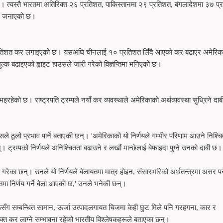
। त्यस्तै भारतमा अतिरिक्त २६ प्रतिशत, पाकिस्तानमा २९ प्रतिशत, बंगलादेशमा ३७ प
ले जनाएको छ।
 प्रतिशत कर लगाइएको छ। यसअघि चीनलाई १० प्रतिशत लिँदै आएको कर बढाएर अमेरिक
ुल्क बढाइएको ह्वाइट हाउसले जारी गरेको विज्ञप्तिमा भनिएको छ।
रहेको छ। राष्ट्रपति ट्रम्पले नयाँ कर व्यवस्थाले अमेरिकाको अर्थव्यवस्था सुध्रिने दाबी
 यसले ठूलो प्रभाव पार्ने बताएकी छन्। 'अमेरिकाको यो निर्णयले गम्भीर परिणाम आउने निश्
िन्। ट्रम्पको निर्णयले अनिश्चितता बढाउने र लखौं मान्छेलाई बेफाइदा पुग्ने उनको दाबी छ।
ध गरेका छन्। उनले यो निर्णयले बेलायतमा मात्र होइन, संसारभरिको अर्थतन्त्रमा असर पर्
ितमा निर्णय गर्ने बेला आएको छ,' उनले भनेकी छन्।
हरूसँग सम्बन्धित सामान, ऊर्जा उत्पादलगायत चिजमा केही छुट मिले पनि गरहगना, कार र
्त कर लाग्ने सम्भावना रहेको भारतीय विश्लेषकहरूले बताएका छन्।