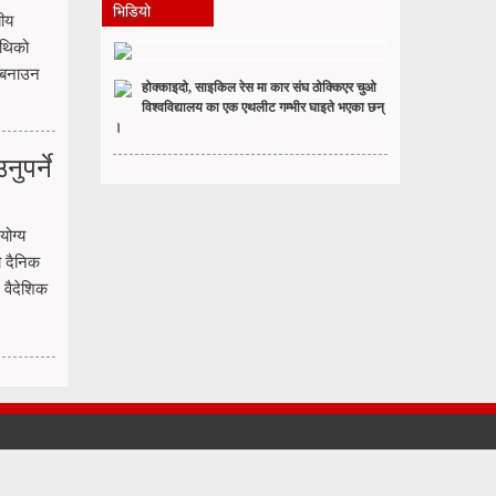
भिडियो
यीय
ाथिको
 बनाउन
होक्काइदो, साइकिल रेस मा कार संघ ठोक्किएर चुओ
विश्वविद्यालय का एक एथलीट गम्भीर घाइते भएका छन्
।
ुपर्ने
योग्य
ो दैनिक
 वैदेशिक