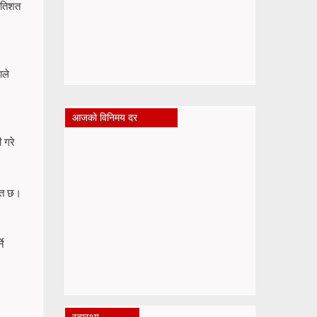
्रतिशत
ाले
आजको विनिमय दर
 गरे
चित छ।
ने