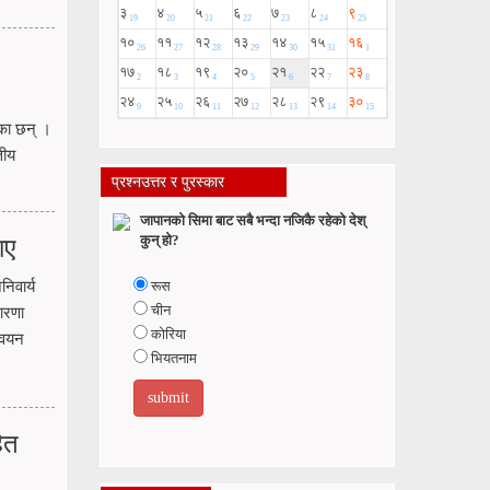
एका छन् ।
तीय
प्रश्नउत्तर र पुरस्कार
जापानको सिमा बाट सबै भन्दा नजिकै रहेको देश्
कुन् हो?
ाए
िवार्य
रूस
चीन
ारणा
कोरिया
न्वयन
भियतनाम
ित