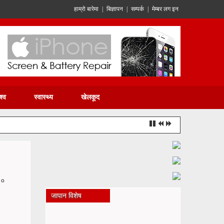
हाम्रो बारेमा
|
बिज्ञापन
|
सम्पर्क
|
मेम्बर लग इन
श्व
स्वास्थ्य
खेलकूद
५०
जापान विशेष