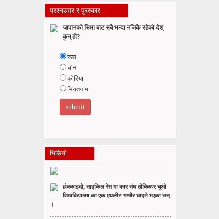
प्रश्नउत्तर र पुरस्कार
जापानको सिमा बाट सबै भन्दा नजिकै रहेको देश्
कुन् हो?
रूस
चीन
कोरिया
भियतनाम
भिडियो
होक्काइदो, साइकिल रेस मा कार संघ ठोक्किएर चुओ
विश्वविद्यालय का एक एथलीट गम्भीर घाइते भएका छन्
।