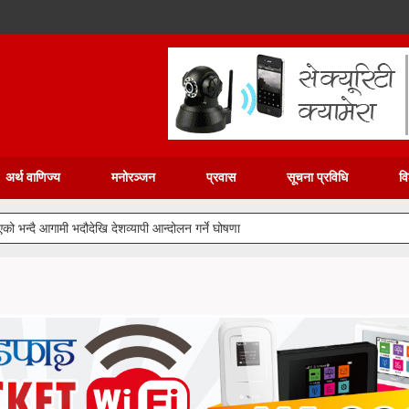
अर्थ वाणिज्य
मनोरञ्जन
प्रवास
सूचना प्रविधि
वि
नभएको भन्दै आगामी भदौदेखि देशव्यापी आन्दोलन गर्ने घोषणा