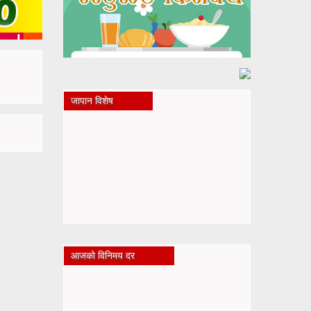
जापान विशेष
आजको विनिमय दर