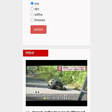
रूस
चीन
कोरिया
भियतनाम
भिडियो